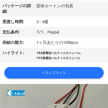
デ
パッケージの詳
固体カートンの包装
オ
細:
受渡し時間:
3 - 4週
私
支払条件:
T/T、Paypal
達
供給の能力:
1ヶ月あたりの100kpcs
に
,
ハイライト:
つ
TBA熱電池ペルティエモジュール
TEC熱電池ペルティエモジュール
い
て
ベストプライス
工
場