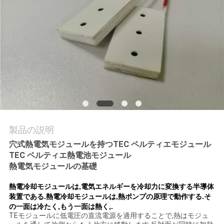
旅
行
品
質
管
理
製品の説明
穴式熱電気モジュールを持つTEC ペルティエモジュール
接
TEC ペルティエ熱電池モジュール
熱電気モジュールの基礎
触
熱電冷却モジュールは,電気エネルギーを冷却力に変換する半導体
米
装置である.熱電冷却モジュールは,熱ポンプの原理で動作する.そ
の一面は冷たく,もう一面は熱く,.
国
TEモジュールに低電圧の直流電源を適用することで,熱はモジュ