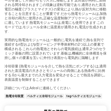
ールを通して片側からもう片方に移動します.反対面が同時に加熱
される間冷却されますこの現象は逆転可能であり,適用された直流
電圧の極度 (プラスとマイナス) の変化により,熱が反対方向に移動
ニ
することを注意することが重要です.だから熱電モジュールは,加熱
と冷却の両方に使用され,正確な温度制御アプリケーションに非常
ュ
に適しています.熱電気モジュールは,発電にも使用できます.この
モードでは,モジュール全体に温度差が適用され,電流が生成されま
ー
す.
実用的な熱電池モジュールは,一般的に,電気を連続で,熱を並列で
ス
接続するn型およびp型ドーピング半導体材料の2つ以上の要素で
構成される.これらの熱電池とそれらの電気接続は,通常,2つのセラ
ミック基板の間に設置されています.基板は,機械的に全体構造を保
持し,個々の要素を互いに外付け表面から電気的に隔離します.
場
冷却容量 (熱電モジュールを介して熱を活気にポンプする) は,適用
合
された直流電流の大きさとモジュールの両側にある熱条件に比例
する.0から最大までの入力電流を変化させることで熱流を調節し,
表面温度を制御することができます.
地
詳細については,Adcol に連絡してください.
図
熱電冷却装置
ペルティエ冷却モジュール
tegペルティエモジュール