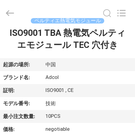
ラ
イ
ヤ
ー.
Copyright
ペルティエ熱電気モジュール
©
2017
ISO9001 TBA 熱電気ペルティ
家
-
2026
Adcol
エモジュール TEC 穴付き
Electronics
(Guangzhou)
Co.,
プ
Ltd..
All
Rights
ロ
起源の場所:
中国
Reserved.
ダ
Adcol
ブランド名:
ク
ISO9001 , CE
証明:
ト
モデル番号:
技術
10PCS
最小注文数量:
ビ
negotiable
価格: