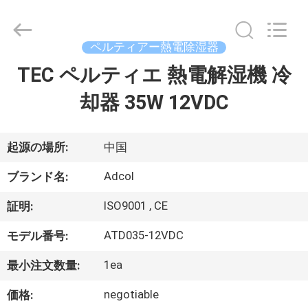
ラ
イ
ヤ
ー.
Copyright
ペルティアー熱電除湿器
©
2017
TEC ペルティエ 熱電解湿機 冷
家
-
2026
Adcol
却器 35W 12VDC
Electronics
(Guangzhou)
Co.,
プ
Ltd..
All
Rights
ロ
起源の場所:
中国
Reserved.
ダ
Adcol
ブランド名:
ク
ISO9001 , CE
証明:
ト
ATD035-12VDC
モデル番号:
1ea
最小注文数量:
ビ
negotiable
価格: