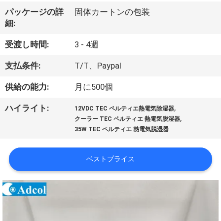
デ
パッケージの詳
固体カートンの包装
オ
細:
受渡し時間:
3 - 4週
私
支払条件:
T/T、Paypal
達
供給の能力:
月に500個
に
,
ハイライト:
つ
12VDC TEC ペルティエ熱電気除湿器
,
クーラー TEC ペルティエ 熱電気脱湿器
い
35W TEC ペルティエ 熱電気脱湿器
て
ベストプライス
工
場