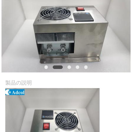
旅
行
品
質
管
理
製品の説明
接
触
米
国