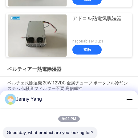
アドコル熱電気脱湿器
negotiable MOQ:1
接触
ペルティアー熱電除湿器
ペルチェ式除湿機 20W 12VDC 金属チューブ ポータブル冷却シ
ステム 低騒音フィルター不要 高信頼性
Jenny Yang
50W 単管式ペルチェ式除湿器 分析機器向けプロフェッショナル
用途
9:02 PM
35W ペルチェ式除湿器 ポータブルシングルチャンネルユニッ
ト、SUS304熱交換器およびガス分析計用精密温度制御付き
Good day, what product are you looking for?