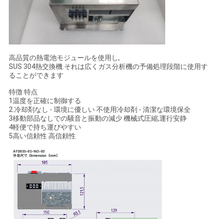
ニ
ュ
高品質の熱電池モジュールを使用し,
ー
SUS 304熱交換機.それは広くガス分析機の予備処理段階に使用す
ることができます
ス
特徴 特点
1温度を正確に制御する
2.冷却剤なし - 環境に優しい 不使用冷却剤 - 清潔な環境保全
場
3移動部品なしでの騒音と振動の減少 機械式圧縮,運行安静
4軽便で持ち運びやすい
合
5高い信頼性 高信頼性
地
図