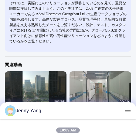
それでは、実際にこのソリューションが動作しているのを見て、重要な
瞬間に注目してみましょう。このビデオでは、2008 年創業の大手熱電
メーカーである Adcol Electronics Guangzhou Ltd. の生産ワークショップの
内部を紹介します。高度な製造プロセス、品質管理手順、革新的な熱電
製品を支える熟練したチームをご覧ください。設計、テスト、カスタマ
イズにおける 17 年間にわたる当社の専門知識が、グローバル B2B クラ
イアント向けに信頼性の高い高性能ソリューションをどのように保証し
ているかをご覧ください。
関連動画
00:36
00:19
Jenny Yang
アドコール事務所
アドコール事務所
アドコール事務所
アドコール事務所
December 03, 2024
December 03, 2024
10:09 AM