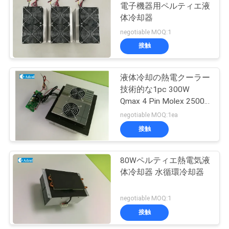
電子機器用ペルティエ液
体冷却器
ニ
negotiable MOQ:1
ュ
接触
ー
液体冷却の熱電クーラー
ス
技術的な1pc 300W
Qmax 4 Pin Molex 25000
回
negotiable MOQ:1ea
場
接触
合
80Wペルティエ熱電気液
体冷却器 水循環冷却器
地
図
negotiable MOQ:1
接触