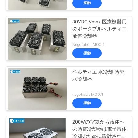
デ
接触
オ
30VDC Vmax 医療機器用
のポータブルペルティエ
私
液体冷却器
達
Negotation MOQ:1
接触
に
つ
ペルティエ 水冷却 熱流
水冷却器
い
て
negotiable MOQ:1
接触
工
200Wの空気から液体へ
場
の熱電冷却器は電子液体
冷却のために設計されて