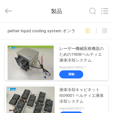
ラ
イ
ヤ
製品
ー.
Copyright
©
2017
家
-
2026
peltier liquid cooling system オンライン製造
Adcol
Electronics
(Guangzhou)
Co.,
プ
Ltd..
All
レーザー機械医療機器の
Rights
ロ
ための190Wペルティエ
Reserved.
液体冷却システム
ダ
24VDC
Negotation MOQ:1
ク
接触
ト
液体冷却キャビネット
ISO9001 ペルティエ液体
ビ
冷却システム
negotiable MOQ:1