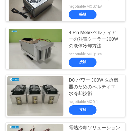
旅
います.
negotiable MOQ:1EA
行
接触
4 Pin Molexペルティア
品
ーの熱電クーラー300W
質
の液体冷却方法
negotiable MOQ:1ea
管
接触
理
DC パワー 300W 医療機
器のためのペルティエ
接
水冷却技術
触
negotiable MOQ:1
接触
米
国
電熱冷却ソリューション